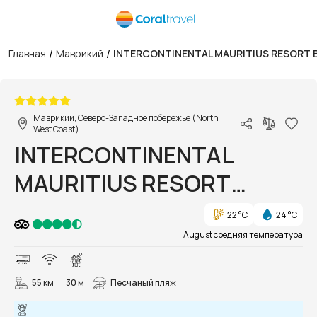
/
/
Главная
Маврикий
INTERCONTINENTAL MAURITIUS RESORT 
1/34
Маврикий, Северо-Западное побережье (North
West Coast)
INTERCONTINENTAL
MAURITIUS RESORT
BALACLAVA
22 °C
24 °C
August средняя температура
55 км
30 м
Песчаный пляж