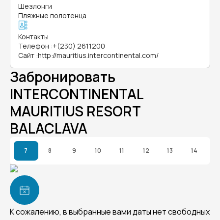
Шезлонги
Пляжные полотенца
Контакты
Телефон
:
+(230) 2611200
Сайт
:
http://mauritius.intercontinental.com/
Забронировать
INTERCONTINENTAL
MAURITIUS RESORT
BALACLAVA
7
8
9
10
11
12
13
14
К сожалению, в выбранные вами даты нет свободных