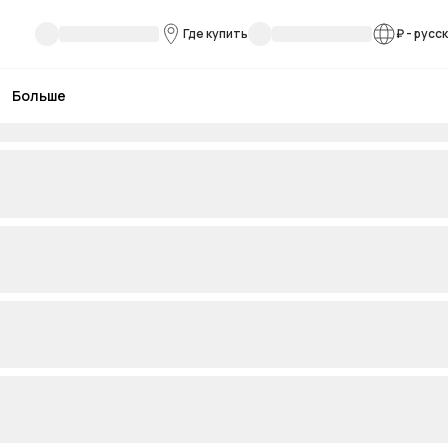
Где купить
₽
-
русс
Больше