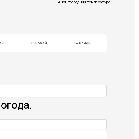
August средняя температура
ей
13 ночей
14 ночей
огода.