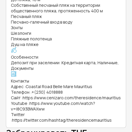
Собственный песчаный пляж на территории
общественного пляжа, протяженность 400 м
Песчаный пляж
Песчано-галечный вход в воду
Зонты
Шезлонги
Пляжные полотенца
Душ на пляже
Особенности
Депозит при заселении
:
Кредитная карта, Наличные,
Документы
Контакты
Адрес
:
Coastal Road Belle Mare Mauritius
Телефон
:
+(230) 4018888
Сайт
:
https://www.cenizaro.com/theresidence/mauritius
Youtube
:
https://www.youtube.com/watch?
v=I8C93BWAXww
Twitter
:
https://twitter.com/hashtag/theresidencemauritius