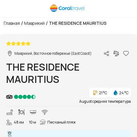
/
/
Главная
Маврикий
THE RESIDENCE MAURITIUS
1/36
Маврикий, Восточное побережье (East Coast)
THE RESIDENCE
MAURITIUS
21 °C
24 °C
August средняя температура
48 км
10 м
Песчаный пляж