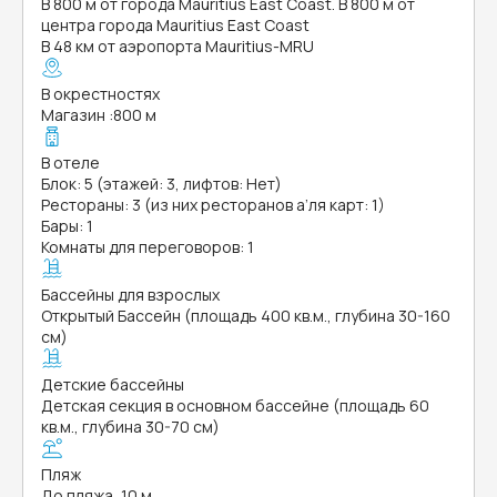
В 800 м от города Mauritius East Coast. В 800 м от
центра города Mauritius East Coast
В 48 км от аэропорта Mauritius-MRU
В окрестностях
Магазин
:
800 м
В отеле
Блок: 5 (этажей: 3, лифтов: Нет)
Рестораны: 3 (из них ресторанов а’ля карт: 1)
Бары: 1
Комнаты для переговоров: 1
Бассейны для взрослых
Открытый Бассейн (площадь 400 кв.м., глубина 30-160
см)
Детские бассейны
Детская секция в основном бассейне (площадь 60
кв.м., глубина 30-70 см)
Пляж
До пляжа, 10 м