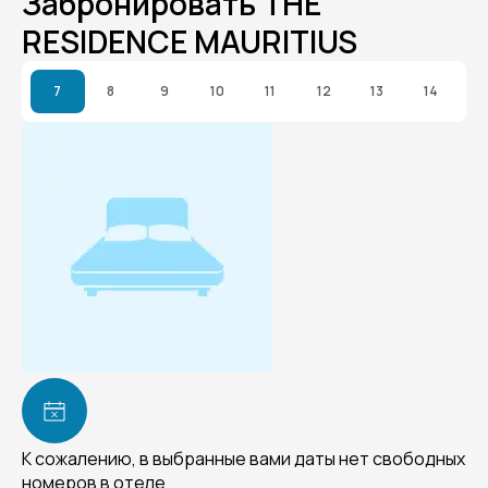
Забронировать THE
RESIDENCE MAURITIUS
7
8
9
10
11
12
13
14
К сожалению, в выбранные вами даты нет свободных
номеров в отеле