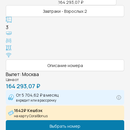
164 293,07 ₽
Завтраки - Взрослых:2
3
Описание номера
Вылет
:
Москва
Цена от
164 293,07 ₽
От
5 704,62 ₽
в месяц
в кредит или в рассрочку
1642₽ Кешбэк
на карту CoralBonus
Выбрать номер