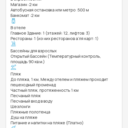
Магазин
:
2 км
Автобусная остановка или метро
:
500 м
Банкомат
:
2 км
В отеле
Главное Здание: 1 (этажей: 12, лифтов: 3)
Рестораны: 1 (из них ресторанов а’ля карт: 1)
Бассейны для взрослых
Открытый Бассейн (Температурный контроль,
площадь 90 кв.м.)
Пляж
До пляжа, 1 км, Между отелем и пляжем проходит
пешеходный променад
Частный пляж, протяженность 1 км
Песчаный пляж
Песчаный вход в воду
Шезлонги
Пляжные полотенца
Душ на пляже
Питание и напитки на пляже (Платно)