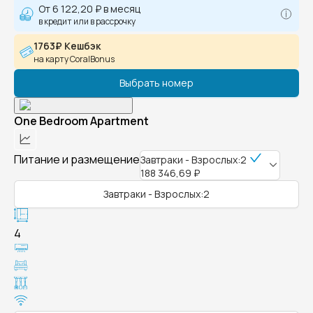
От
6 122,20 ₽
в месяц
в кредит или в рассрочку
1763₽ Кешбэк
на карту CoralBonus
Выбрать номер
One Bedroom Apartment
Питание и размещение
Завтраки - Взрослых:2
188 346,69 ₽
Завтраки - Взрослых:2
4