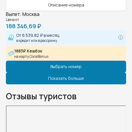
Описание номера
Вылет
:
Москва
Цена от
188 346,69 ₽
От
6 539,82 ₽
в месяц
в кредит или в рассрочку
1883₽ Кешбэк
на карту CoralBonus
Выбрать номер
Показать больше
Отзывы туристов