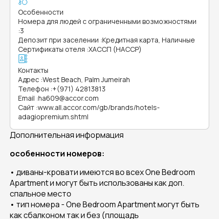
Особенности
Номера для людей с ограниченными возможностями
:
3
Депозит при заселении
:
Кредитная карта, Наличные
Сертификаты отеля
:
ХАССП (HACCP)
Контакты
Адрес
:
West Beach, Palm Jumeirah
Телефон
:
+(971) 42813813
Email
:
ha609@accor.com
Сайт
:
www.all.accor.com/gb/brands/hotels-
adagiopremium.shtml
Дополнительная информация
особенности номеров:
• диваны-кровати имеются во всех One Bedroom
Apartment и могут быть использованы как доп.
спальное место
• тип номера - One Bedroom Apartment могут быть
как сбалконом так и без (площадь