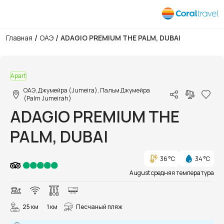
/
/
Главная
ОАЭ
ADAGIO PREMIUM THE PALM, DUBAI
1/46
Apart
ОАЭ, Джумейра (Jumeira), Пальм Джумейра
(Palm Jumeirah)
ADAGIO PREMIUM THE
PALM, DUBAI
36 °C
34 °C
August средняя температура
25 км
1 км
Песчаный пляж