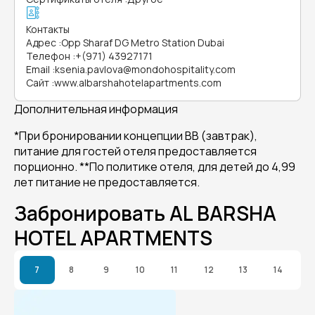
Контакты
Адрес
:
Opp Sharaf DG Metro Station Dubai
Телефон
:
+(971) 43927171
Email
:
ksenia.pavlova@mondohospitality.com
Сайт
:
www.albarshahotelapartments.com
Дополнительная информация
*При бронировании концепции BB (завтрак),
питание для гостей отеля предоставляется
порционно. **По политике отеля, для детей до 4,99
лет питание не предоставляется.
Забронировать AL BARSHA
HOTEL APARTMENTS
7
8
9
10
11
12
13
14