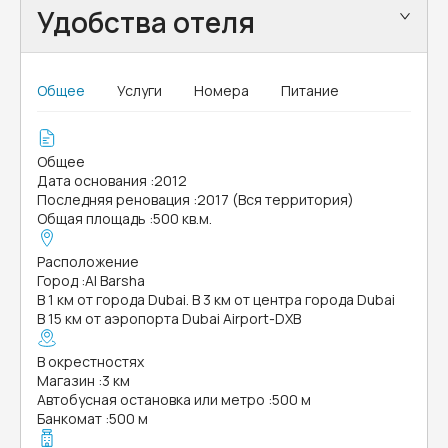
Удобства отеля
Общее
Услуги
Номера
Питание
Общее
Дата основания
:
2012
Последняя реновация
:
2017 (Вся территория)
Общая площадь
:
500 кв.м.
Расположение
Город
:
Al Barsha
В 1 км от города Dubai. В 3 км от центра города Dubai
В 15 км от аэропорта Dubai Airport-DXB
В окрестностях
Магазин
:
3 км
Автобусная остановка или метро
:
500 м
Банкомат
:
500 м