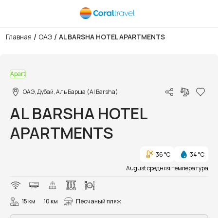
/
/
Главная
ОАЭ
AL BARSHA HOTEL APARTMENTS
1/12
Apart
ОАЭ, Дубай, Аль Барша (Al Barsha)
AL BARSHA HOTEL
APARTMENTS
36 °C
34 °C
August средняя температура
15 км
10 км
Песчаный пляж