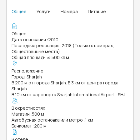
Общее
Услуги
Номера
Питание
Общее
Дата основания
:
2010
Последняя реновация
:
2018 (Только в номерах,
Общественные места)
Общая площадь
:
4 500 кв.м.
Расположение
Город
:
Sharjah
В 200 м от города Sharjah. В 3 км от центра города
Sharjah
В 12 км от аэропорта Sharjah International Airport -SHJ
В окрестностях
Магазин
:
500 м
Автобусная остановка или метро
:
1 км
Банкомат
:
200 м
В отеле