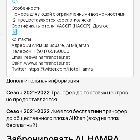
Особенности
Номера для людей с ограниченными возможностями
:
2, предоставляется кресло-коляска
Сертификаты отеля
:
ХАССП (HACCP), Другое
Контакты
Адрес
:
Al Andalus Square, Al Majarrah
Телефон
:
+(971) 65160000
Email
:
res@alhamrahotel.net
Сайт
:
www.alhamrahotel.net
Twitter
:
https://twitter.com/HotelHamra
Дополнительная информация
Сезон 2021-2022
Трансфер до торговых центров
не предоставляется.
Сезон 2021-2022
Имеется бесплатный трансфер
до общественного пляжа Al Khan (вход на пляж
бесплатный).
Забронировать AL HAMRA