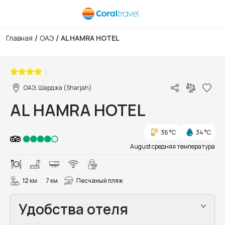
/
/
Главная
ОАЭ
AL HAMRA HOTEL
1/9
ОАЭ, Шарджа (Sharjah)
AL HAMRA HOTEL
36 °C
34 °C
August средняя температура
12 км
7 км
Песчаный пляж
Удобства отеля