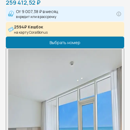
259 412,52 ₽
От
9 007,38 ₽
в месяц
в кредит или в рассрочку
2594₽ Кешбэк
на карту CoralBonus
Выбрать номер