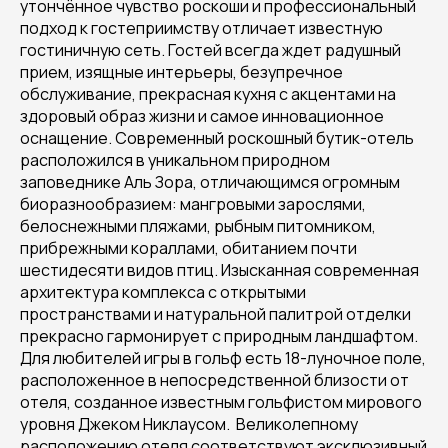
утончённое чувство роскоши и профессиональный
подход к гостеприимству отличает известную
гостиничную сеть. Гостей всегда ждет радушный
прием, изящные интерьеры, безупречное
обслуживание, прекрасная кухня с акцентами на
здоровый образ жизни и самое инновационное
оснащение. Современный роскошный бутик-отель
расположился в уникальном природном
заповеднике Аль Зора, отличающимся огромным
биоразнообразием: мангровыми зарослями,
белоснежными пляжами, рыбным питомником,
прибрежными кораллами, обитанием почти
шестидесяти видов птиц. Изысканная современная
архитектура комплекса с открытыми
пространствами и натуральной палитрой отделки
прекрасно гармонирует с природным ландшафтом.
Для любителей игры в гольф есть 18-луночное поле,
расположенное в непосредственной близости от
отеля, созданное известным гольфистом мирового
уровня Джеком Никлаусом. Великолепному
расположению отеля соответствуют эксклюзивный