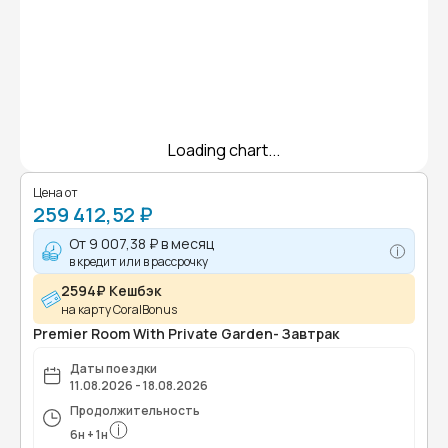
Loading chart...
Цена от
259 412,52 ₽
От
9 007,38 ₽
в месяц
в кредит или в рассрочку
2594₽ Кешбэк
на карту CoralBonus
Premier Room With Private Garden- Завтрак
Даты поездки
11.08.2026 - 18.08.2026
Продолжительность
6
н
+
1
н