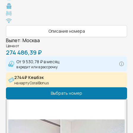
Описание номера
Вылет
:
Москва
Цена от
274 486,39 ₽
От
9 530,78 ₽
в месяц
в кредит или в рассрочку
2744₽ Кешбэк
на карту CoralBonus
Выбрать номер