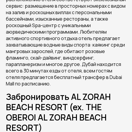
сервис: размещение в просторных номерах с видом
на залив и роскошных виллах с персональными
бассейнами, изысканные рестораны, а также
роскошный Spa-центр с уникальными
аюрведическими программами. Любителям
активного спортивного отдыха отель предлагает
захватывающие водные виды спорта: каякинг среди
мангровых зарослей, где обитают розовые
фламинго, скай-дайвинг, виндсерфинг,
парапланеризм и многое другое. Дубай находится
всего в 30 минутах езды от отеля, всем гостям
отеля предлагается бесплатный трансфер в Dubai
Mall по расписанию.
Забронировать AL ZORAH
BEACH RESORT (ex. THE
OBEROI AL ZORAH BEACH
RESORT)