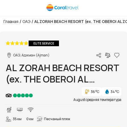
/
/
Главная
ОАЭ
AL ZORAH BEACH RESORT (ex. THE OBEROI AL 
1/55
ELITE SERVICE
ОАЭ, Аджман (Ajman)
AL ZORAH BEACH RESORT
(ex. THE OBEROI AL
ZORAH BEACH RESORT)
36 °C
34 °C
August средняя температура
35 км
0 км
Песчаный пляж