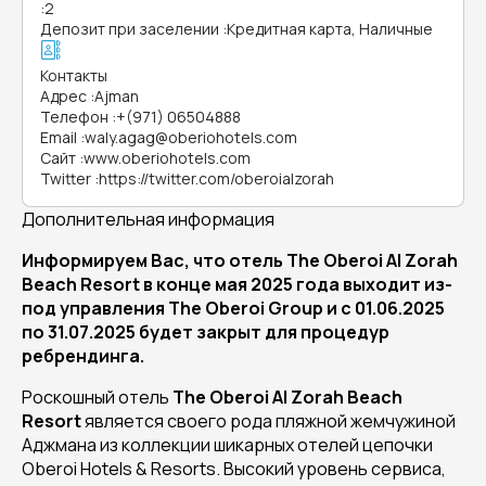
:
2
Депозит при заселении
:
Кредитная карта, Наличные
Контакты
Адрес
:
Ajman
Телефон
:
+(971) 06504888
Email
:
waly.agag@oberiohotels.com
Сайт
:
www.oberiohotels.com
Twitter
:
https://twitter.com/oberoialzorah
Дополнительная информация
Информируем Вас, что отель The
Oberoi
Al
Zorah
Beach
Resort в конце мая 2025 года выходит из-
под управления The Oberoi Group и с 01.06.2025
по 31.07.2025 будет закрыт для процедур
ребрендинга.
Роскошный отель
The
Oberoi
Al
Zorah
Beach
Resort
является своего рода пляжной жемчужиной
Аджмана из коллекции шикарных отелей цепочки
Oberoi Hotels & Resorts. Высокий уровень сервиса,