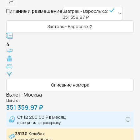
Питание и размещение
Завтрак - Взрослых:2
351 359,97 ₽
Завтрак - Взрослых:2
4
Описание номера
Вылет
:
Москва
Цена от
351 359,97 ₽
От
12 200,00 ₽
в месяц
в кредит или в рассрочку
3513₽ Кешбэк
на карту CoralBonus