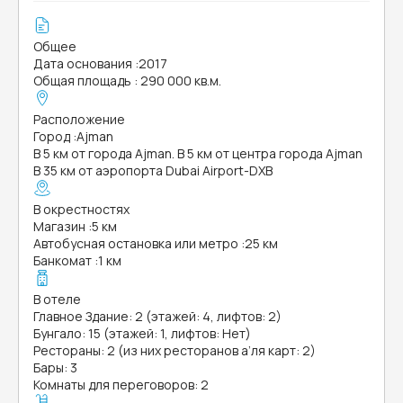
Общее
Дата основания
:
2017
Общая площадь
:
290 000 кв.м.
Расположение
Город
:
Ajman
В 5 км от города Ajman. В 5 км от центра города Ajman
В 35 км от аэропорта Dubai Airport-DXB
В окрестностях
Магазин
:
5 км
Автобусная остановка или метро
:
25 км
Банкомат
:
1 км
В отеле
Главное Здание: 2 (этажей: 4, лифтов: 2)
Бунгало: 15 (этажей: 1, лифтов: Нет)
Рестораны: 2 (из них ресторанов а’ля карт: 2)
Бары: 3
Комнаты для переговоров: 2