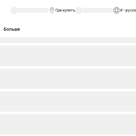
Где купить
₽
-
русс
Больше