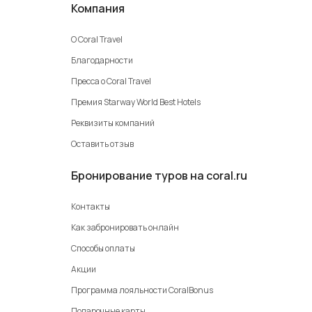
Компания
О Coral Travel
Благодарности
Пресса о Coral Travel
Премия Starway World Best Hotels
Реквизиты компаний
Оставить отзыв
Бронирование туров на coral.ru
Контакты
Как забронировать онлайн
Способы оплаты
Акции
Программа лояльности CoralBonus
Подарочные карты