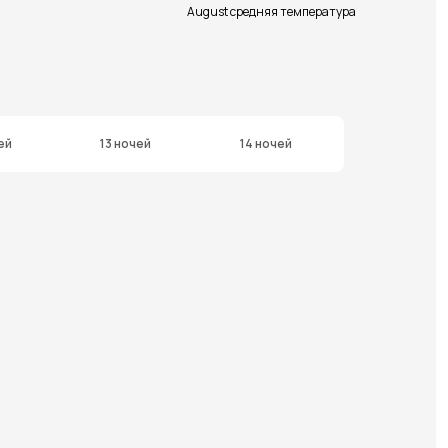
August средняя температура
ей
13 ночей
14 ночей