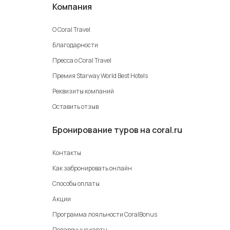
Компания
О Coral Travel
Благодарности
Пресса о Coral Travel
Премия Starway World Best Hotels
Реквизиты компаний
Оставить отзыв
Бронирование туров на coral.ru
Контакты
Как забронировать онлайн
Способы оплаты
Акции
Программа лояльности CoralBonus
Подарочные карты