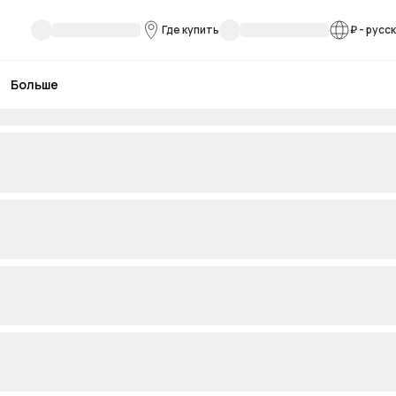
Где купить
₽
-
русс
Больше