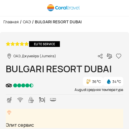
/
/
Главная
ОАЭ
BULGARI RESORT DUBAI
1/1
ELITE SERVICE
ОАЭ, Джумейра (Jumeira)
BULGARI RESORT DUBAI
36 °C
34 °C
August средняя температура
Элит сервис