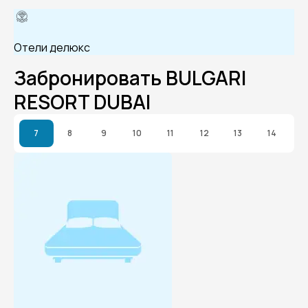
Отели делюкс
Забронировать BULGARI
RESORT DUBAI
7
8
9
10
11
12
13
14