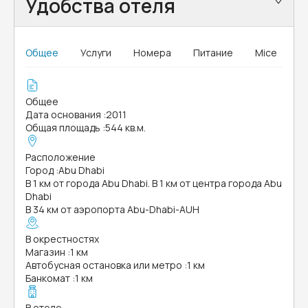
Удобства отеля
Общее
Услуги
Номера
Питание
Mice
Общее
Дата основания
:
2011
Общая площадь
:
544 кв.м.
Расположение
Город
:
Abu Dhabi
В 1 км от города Abu Dhabi. В 1 км от центра города Abu
Dhabi
В 34 км от аэропорта Abu-Dhabi-AUH
В окрестностях
Магазин
:
1 км
Автобусная остановка или метро
:
1 км
Банкомат
:
1 км
В отеле