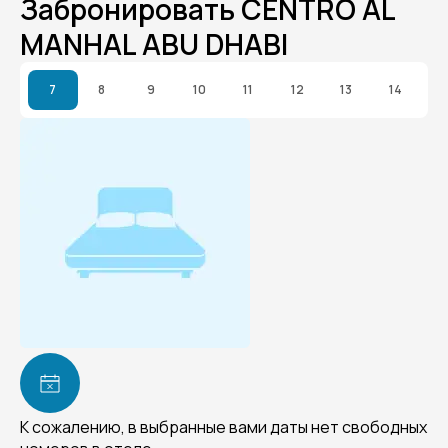
Забронировать CENTRO AL
MANHAL ABU DHABI
7
8
9
10
11
12
13
14
К сожалению, в выбранные вами даты нет свободных