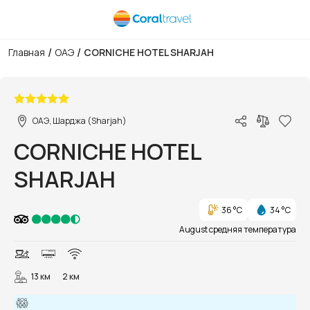
/
/
Главная
ОАЭ
CORNICHE HOTEL SHARJAH
1/32
ОАЭ, Шарджа (Sharjah)
CORNICHE HOTEL
SHARJAH
36 °C
34 °C
August средняя температура
13 км
2 км