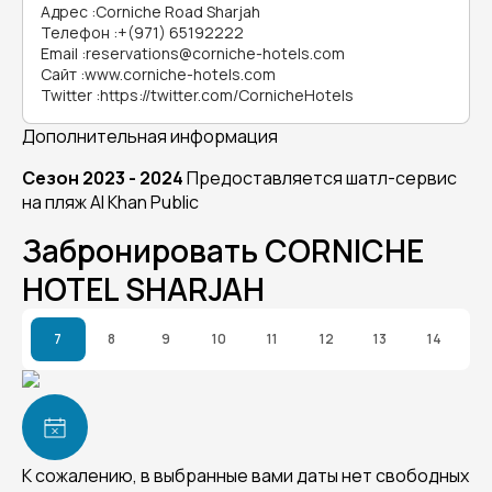
Адрес
:
Corniche Road Sharjah
Телефон
:
+(971) 65192222
Email
:
reservations@corniche-hotels.com
Сайт
:
www.corniche-hotels.com
Twitter
:
https://twitter.com/CornicheHotels
Дополнительная информация
Сезон 2023 - 2024
Предоставляется шатл-сервис
на пляж
Al Khan Public
Забронировать CORNICHE
HOTEL SHARJAH
7
8
9
10
11
12
13
14
К сожалению, в выбранные вами даты нет свободных