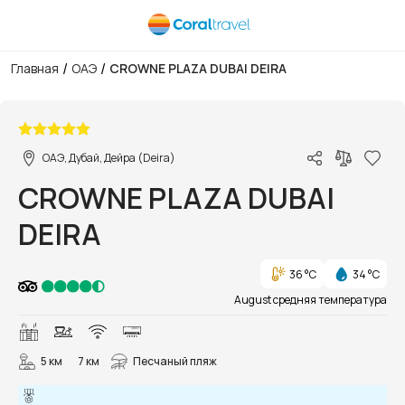
/
/
Главная
ОАЭ
CROWNE PLAZA DUBAI DEIRA
1/48
ОАЭ, Дубай, Дейра (Deira)
CROWNE PLAZA DUBAI
DEIRA
36 °C
34 °C
August средняя температура
5 км
7 км
Песчаный пляж