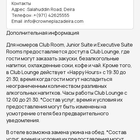
Контакты
Адрес
:
Salahuddin Road, Deira
Телефон
:
+(971) 42625555
Email
:
info@crowneplazadeira.com
Дополнительная информация
Для номеров
Club Room, Junior Suite и Executive Suite
Rooms предоставляется доступ в Club Lounge, где
гости могут заказать закуски, безалкогольные
напитки, охлажденные соки, кофе и чай. Кроме того,
в Club Lounge действует «Happy Hours» с 19:30 до
21:30, время когда гости могут насладиться
неограниченным количеством разливных
алкогольных напитков. Часы работы Club Lounge с
12:00 до 21:30. *Состав услуг, время и условия их
предоставления могут быть изменены на
усмотрение отеля без предварительного
уведомления.
В отеле возможна замена ужина на обед. *Состав
услуг, время и условия их предоставления могут