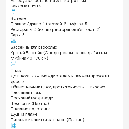
Автобусная остановка или метро
:
1 км
Банкомат
:
150 м
В отеле
Главное Здание: 1 (этажей: 6, лифтов: 5)
Рестораны: 3 (из них ресторанов а’ля карт: 2)
Бары: 3
Бассейны для взрослых
Крытый Бассейн (С подогревом, площадь 24 кв.м.,
глубина 40-170 см)
Пляж
До пляжа, 7 км, Между отелем и пляжем проходит
дорога
Общественный пляж, протяженность 1 Unknown
Песчаный пляж
Песчаный вход в воду
Шезлонги (Платно)
Пляжные полотенца
Душ на пляже
Питание и напитки на пляже (Платно)