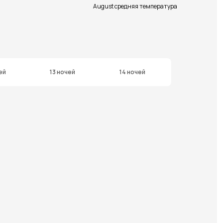
August средняя температура
ей
13 ночей
14 ночей