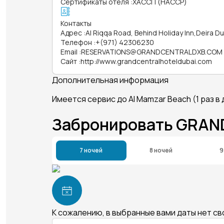
Сертификаты отеля
:
ХАССП (HACCP)
Контакты
Адрес
:
Al Riqqa Road, Behind Holiday Inn,Deira D
Телефон
:
+(971) 42306230
Email
:
RESERVATIONS@GRANDCENTRALDXB.COM
Сайт
:
http://www.grandcentralhoteldubai.com
Дополнительная информация
Имеется сервис до Al Mamzar Beach (1 раз 
Забронировать GRAN
7 ночей
8 ночей
9
К сожалению, в выбранные вами даты нет с