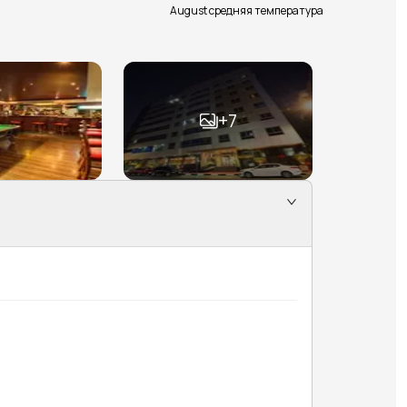
August средняя температура
+
7