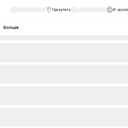
Где купить
₽
-
русс
Больше