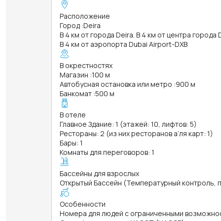
Расположение
Город
:
Deira
В 4 км от города Deira. В 4 км от центра города 
В 4 км от аэропорта Dubai Airport-DXB
В окрестностях
Магазин
:
100 м
Автобусная остановка или метро
:
900 м
Банкомат
:
500 м
В отеле
Главное Здание: 1 (этажей: 10, лифтов: 5)
Рестораны: 2 (из них ресторанов а’ля карт: 1)
Бары: 1
Комнаты для переговоров: 1
Бассейны для взрослых
Открытый Бассейн (Температурный контроль, пл
Особенности
Номера для людей с ограниченными возможно