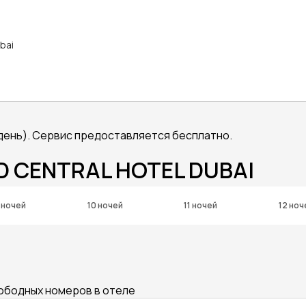
ubai
в день). Сервис предоставляется бесплатно.
D CENTRAL HOTEL DUBAI
 ночей
10 ночей
11 ночей
12 ноч
вободных номеров в отеле