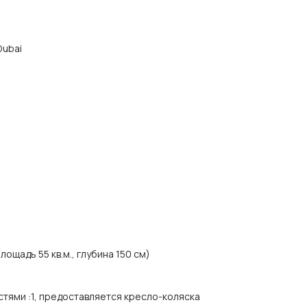
Dubai
ощадь 55 кв.м., глубина 150 см)
стями
:
1, предоставляется кресло-коляска