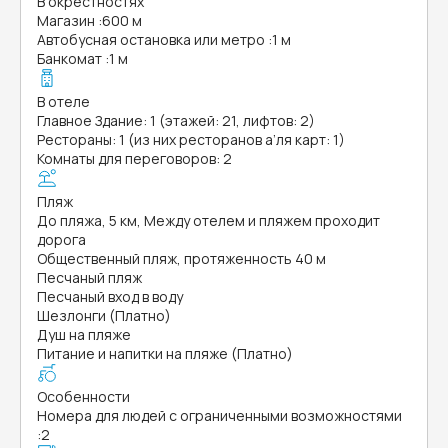
В окрестностях
Магазин
:
600 м
Автобусная остановка или метро
:
1 м
Банкомат
:
1 м
В отеле
Главное Здание: 1 (этажей: 21, лифтов: 2)
Рестораны: 1 (из них ресторанов а’ля карт: 1)
Комнаты для переговоров: 2
Пляж
До пляжа, 5 км, Между отелем и пляжем проходит
дорога
Общественный пляж, протяженность 40 м
Песчаный пляж
Песчаный вход в воду
Шезлонги (Платно)
Душ на пляже
Питание и напитки на пляже (Платно)
Особенности
Номера для людей с ограниченными возможностями
:
2