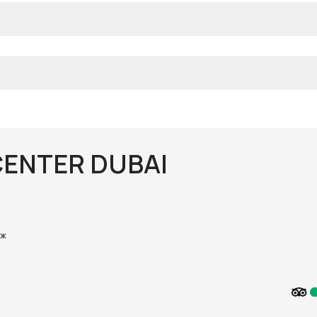
CENTER DUBAI
яж