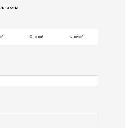
бассейна
ей
13 ночей
14 ночей