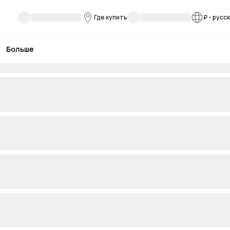
Где купить
₽
-
русс
Больше