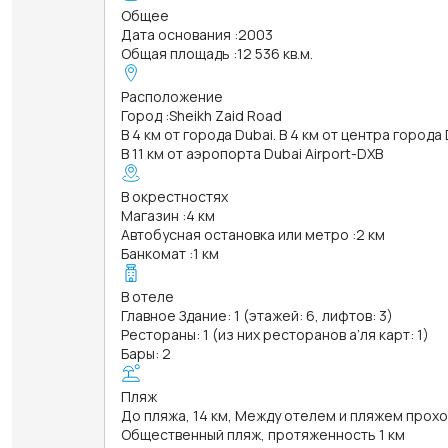
Общее
Дата основания
:
2003
Общая площадь
:
12 536 кв.м.
Расположение
Город
:
Sheikh Zaid Road
В 4 км от города Dubai. В 4 км от центра города
В 11 км от аэропорта Dubai Airport-DXB
В окрестностях
Магазин
:
4 км
Автобусная остановка или метро
:
2 км
Банкомат
:
1 км
В отеле
Главное Здание: 1 (этажей: 6, лифтов: 3)
Рестораны: 1 (из них ресторанов а’ля карт: 1)
Бары: 2
Пляж
До пляжа, 14 км, Между отелем и пляжем прох
Общественный пляж, протяженность 1 км