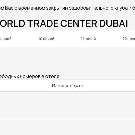
уем Вас о временном закрытии оздоровительного клуба и 
WORLD TRADE CENTER DUBAI
 ночей
10 ночей
11 ночей
12 ноч
вободных номеров в отеле
Изменить даты