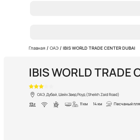
/
/
Главная
ОАЭ
IBIS WORLD TRADE CENTER DUBAI
IBIS WORLD TRADE 
ОАЭ, Дубай, Шейх Заед Роуд (Sheikh Zaid Road)
11 км
14 км
Песчаный пл