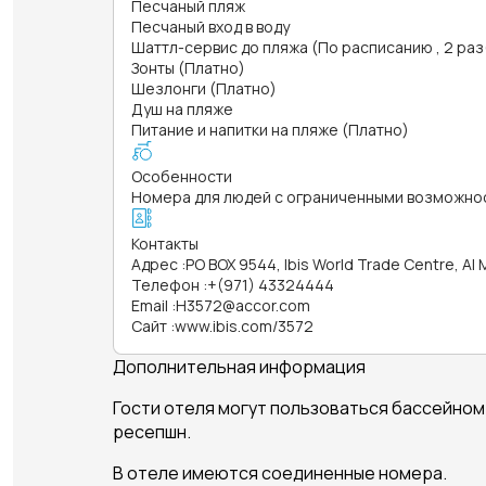
Песчаный пляж
Песчаный вход в воду
Шаттл-сервис до пляжа (По расписанию , 2 раз(
Зонты (Платно)
Шезлонги (Платно)
Душ на пляже
Питание и напитки на пляже (Платно)
Особенности
Номера для людей с ограниченными возможно
Контакты
Адрес
:
PO BOX 9544, Ibis World Trade Centre, Al
Телефон
:
+(971) 43324444
Email
:
H3572@accor.com
Сайт
:
www.ibis.com/3572
Дополнительная информация
Гости отеля могут пользоваться бассейно
ресепшн.
В отеле имеются соединенные номера.