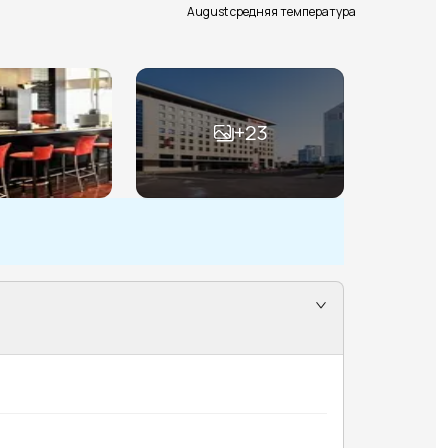
August средняя температура
+
23