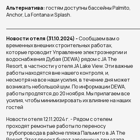
Альтернатива:
гостям доступны бассейны Palmito,
Anchor, La Fontana и Splash.
______________________________________
Новости отеля (31.10.2024) -
Сообщаем вам о
временных внешних строительных работах,
которые проводит Управление электроэнергии и
водоснабжения Дубая (DEWA) рядом с JA The
Resort, в частности у отеля JA Lake View. Эти важные
работы находятся вне нашего контроля, и,
несмотря на все наши усилия, в течение дня может
возникать небольшой шум. По информации DEWA,
работы продлятся до 20 ноября. Мы прилагаем все
усилия, чтобы минимизировать их влияние на наших
гостей
Новости отеля 12.11.2024 г. - Рядом с отелем
проходят ремонтые работы по
переносу
трубопровода в районе пляжа Пальмито в JA The
Resort. Этот проект будет завершен в три этапа,