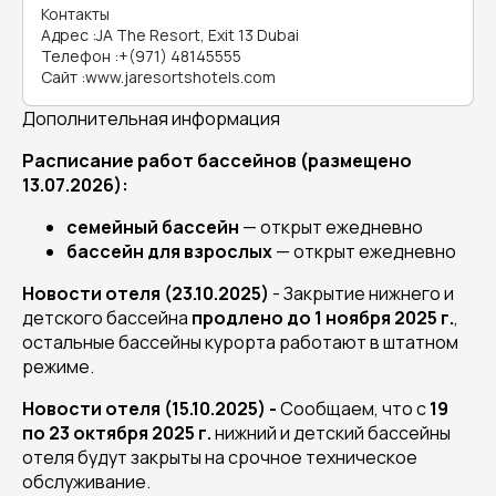
Контакты
Адрес
:
JA The Resort, Exit 13 Dubai
Телефон
:
+(971) 48145555
Сайт
:
www.jaresortshotels.com
Дополнительная информация
Расписание работ бассейнов (размещено
13.07.2026):
семейный бассейн
— открыт ежедневно
бассейн для взрослых
— открыт ежедневно
Новости отеля (23.10.2025)
- Закрытие нижнего и
детского бассейна
продлено до 1 ноября 2025 г.
,
остальные бассейны курорта работают в штатном
режиме.
Новости отеля (15.10.2025) -
Сообщаем, что с
19
по 23 октября 2025 г.
нижний и детский бассейны
отеля будут закрыты на срочное техническое
обслуживание.