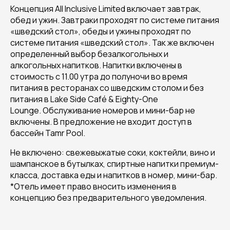
Концепция All Inclusive Limited включает завтрак,
обед и ужин. Завтраки проходят по системе питания
«шведский стол», обеды и ужины проходят по
системе питания «шведский стол». Так же включен
определенный выбор безалкогольных и
алкогольных напитков. Напитки включены в
стоимость с 11.00 утра до полуночи во время
питания в ресторанах со шведским столом и без
питания в Lake Side Café & Eighty-One
Lounge. Обслуживание номеров и мини-бар не
включены. В предложение не входит доступ в
бассейн Tamr Pool.
Не включено: свежевыжатые соки, коктейли, вино и
шампанское в бутылках, спиртные напитки премиум-
класса, доставка еды и напитков в номер, мини-бар.
*Отель имеет право вносить изменения в
концепцию без предварительного уведомления.