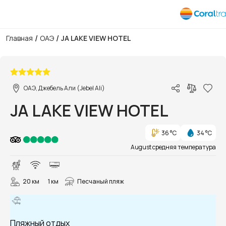
/
/
Главная
ОАЭ
JA LAKE VIEW HOTEL
1/32
ОАЭ, Джебель Али (Jebel Ali)
JA LAKE VIEW HOTEL
36 °C
34 °C
August средняя температура
20 км
1 км
Песчаный пляж
Пляжный отдых