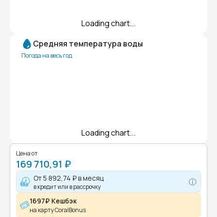
Loading chart...
Средняя температура воды
Погода на весь год
Loading chart...
Цена от
169 710,91 ₽
От
5 892,74 ₽
в месяц
в кредит или в рассрочку
1697₽ Кешбэк
на карту CoralBonus