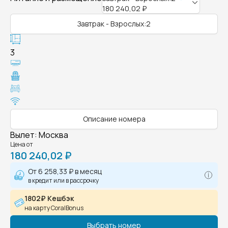
180 240,02 ₽
Завтрак - Взрослых:2
3
Описание номера
Вылет
:
Москва
Цена от
180 240,02 ₽
От
6 258,33 ₽
в месяц
в кредит или в рассрочку
1802₽ Кешбэк
на карту CoralBonus
Выбрать номер