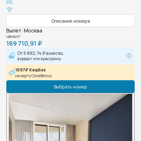
Описание номера
Вылет
:
Москва
Цена от
169 710,91 ₽
От
5 892,74 ₽
в месяц
в кредит или в рассрочку
1697₽ Кешбэк
на карту CoralBonus
Выбрать номер