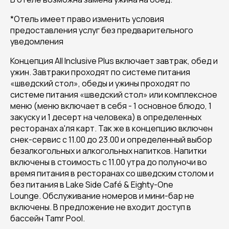
*Отель имеет право изменить условия
предоставления услуг без предварительного
уведомления
Концепция All Inclusive Plus включает завтрак, обед и
ужин. Завтраки проходят по системе питания
«шведский стол», обеды и ужины проходят по
системе питания «шведский стол» или комплексное
меню (меню включает в себя - 1 основное блюдо, 1
закуску и 1 десерт на человека) в определенных
ресторанах а'ля карт. Так же в концепцию включен
снек-сервис с 11.00 до 23.00 и определенный выбор
безалкогольных и алкогольных напитков. Напитки
включены в стоимость с 11.00 утра до полуночи во
время питания в ресторанах со шведским столом и
без питания в Lake Side Café & Eighty-One
Lounge. Обслуживание номеров и мини-бар не
включены. В предложение не входит доступ в
бассейн Tamr Pool.