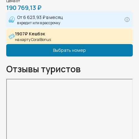
Цена от
190 769,13 ₽
От
6 623,93 ₽
в месяц
в кредит или в рассрочку
1907₽ Кешбэк
на карту CoralBonus
Выбрать номер
Отзывы туристов