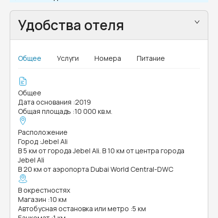
Удобства отеля
Общее
Услуги
Номера
Питание
Общее
Дата основания
:
2019
Общая площадь
:
10 000 кв.м.
Расположение
Город
:
Jebel Ali
В 5 км от города Jebel Ali. В 10 км от центра города
Jebel Ali
В 20 км от аэропорта Dubai World Central-DWC
В окрестностях
Магазин
:
10 км
Автобусная остановка или метро
:
5 км
Банкомат
:
1 км