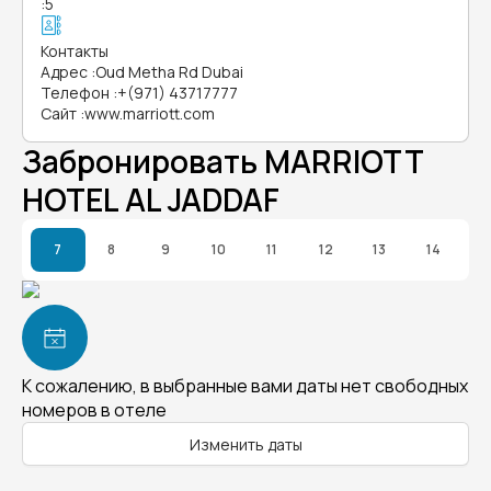
:
5
Контакты
Адрес
:
Oud Metha Rd Dubai
Телефон
:
+(971) 43717777
Сайт
:
www.marriott.com
Забронировать MARRIOTT
HOTEL AL JADDAF
7
8
9
10
11
12
13
14
К сожалению, в выбранные вами даты нет свободных
номеров в отеле
Изменить даты