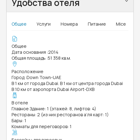
Удобства отеля
Общее
Услуги
Номера
Питание
Mice
Общее
Дата основания
:
2014
Общая площадь
:
51 358 кв.м.
Расположение
Город
:
Down Town-UAE
В 1 км от города Dubai. В 1 км от центра города Dubai
В 10 км от аэропорта Dubai Airport-DXB
В отеле
Главное Здание: 1 (этажей: 8, лифтов: 4)
Рестораны: 2 (из них ресторанов а’ля карт: 1)
Бары: 1
Комнаты для переговоров: 1
Бассейны для взрослых