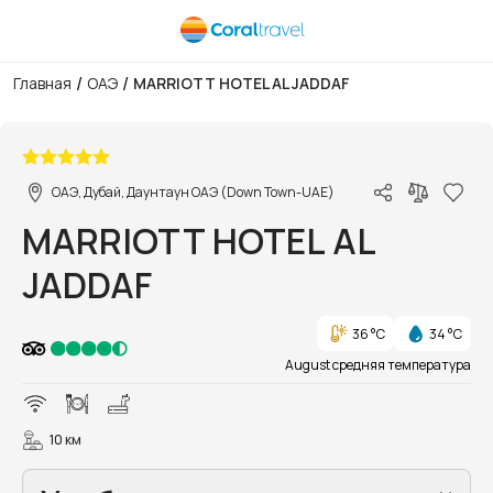
/
/
Главная
ОАЭ
MARRIOTT HOTEL AL JADDAF
1/10
ОАЭ, Дубай, Даунтаун ОАЭ (Down Town-UAE)
MARRIOTT HOTEL AL
JADDAF
36 °C
34 °C
August средняя температура
10 км