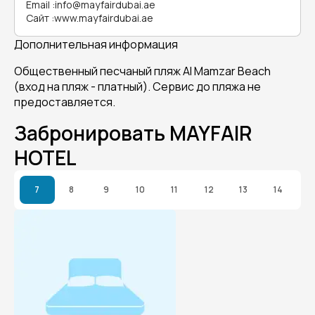
Email
:
info@mayfairdubai.ae
Сайт
:
www.mayfairdubai.ae
Дополнительная информация
Общественный песчаный пляж Al Mamzar Beach
(вход на пляж - платный). Сервис до пляжа не
предоставляется.
Забронировать MAYFAIR
HOTEL
7
8
9
10
11
12
13
14