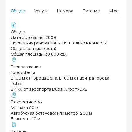
Общее
Услуги
Номера
Питание
Mice
Общее
Дата основания
:
2009
Последняя реновация
:
2019 (Только в номерах,
Общественные места)
Общая площадь
:
30 000 кв.м.
Расположение
Город
:
Deira
В 100 м от города Deira. В 100 м от центра города
Dubai
В 4 км от аэропорта Dubai Airport-DXB
В окрестностях
Магазин
:
10 м
Автобусная остановка или метро
:
200 м
Банкомат
:
10 м
В отеле