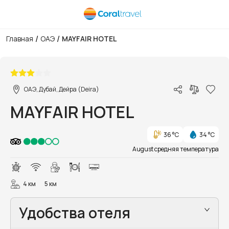
/
/
Главная
ОАЭ
MAYFAIR HOTEL
1/15
ОАЭ, Дубай, Дейра (Deira)
MAYFAIR HOTEL
36 °C
34 °C
August средняя температура
4 км
5 км
Удобства отеля