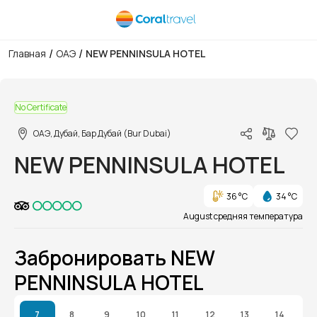
/
/
Главная
ОАЭ
NEW PENNINSULA HOTEL
1/1
No Certificate
ОАЭ, Дубай, Бар Дубай (Bur Dubai)
NEW PENNINSULA HOTEL
36 °C
34 °C
August средняя температура
Забронировать NEW
PENNINSULA HOTEL
7
8
9
10
11
12
13
14