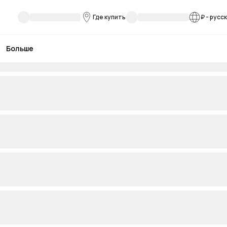
Где купить
₽
-
русс
Больше