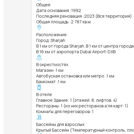
Общее
Дата основания
:
1992
Последняя реновация
:
2023 (Вся территория)
Общая площадь
:
2 787 кв.м.
Расположение
Город
:
Sharjah
В 1 км от города Sharjah. В 1 км от центра города
В 16 км от аэропорта Dubai Airport-DXB
В окрестностях
Магазин
:
1 км
Автобусная остановка или метро
:
1 км
Банкомат
:
1 км
В отеле
Главное Здание: 1 (этажей: 8, лифтов: 4)
Рестораны: 1 (из них ресторанов а’ля карт: 1)
Комнаты для переговоров: 1
Бассейны для взрослых
Крытый Бассейн (Температурный контроль, площ