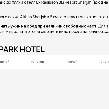
 до пляжа отеля Ex.Radisson Blu Resort Sharjah (вход на
о пляжа Alkhan Sharjah в 6 км от отеля (только полотен
нять ужин на обед при наличии свободных мест
. Для 
остям предлагаются угощения в виде прохладительной во
 PARK HOTEL
 ночей
10 ночей
11 ночей
12 ноч