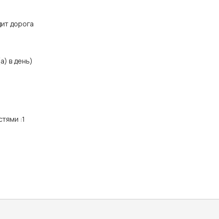
дит дорога
а) в день)
стями
:
1