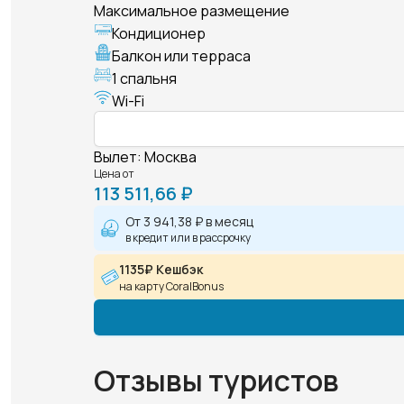
Максимальное размещение
Кондиционер
Балкон или терраса
1 спальня
Wi-Fi
Вылет
:
Москва
Цена от
113 511,66 ₽
От
3 941,38 ₽
в месяц
в кредит или в рассрочку
1135₽ Кешбэк
на карту CoralBonus
Отзывы туристов