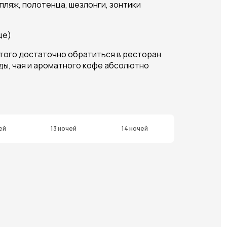
 пляж, полотенца, шезлонги, зонтики
це)
этого достаточно обратиться в ресторан
ды, чая и ароматного кофе абсолютно
ей
13 ночей
14 ночей