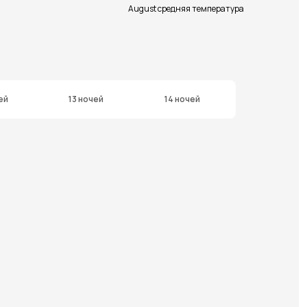
August средняя температура
ей
13 ночей
14 ночей