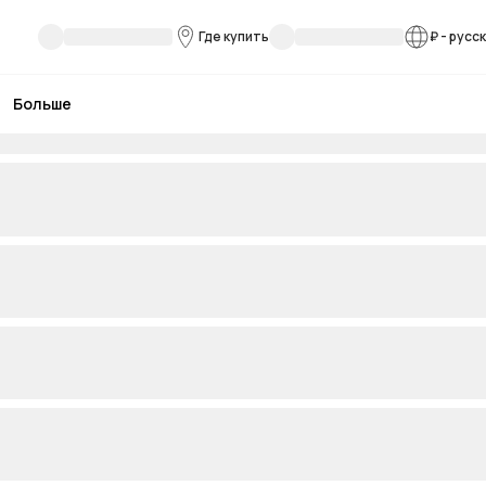
Где купить
₽
-
русс
Больше