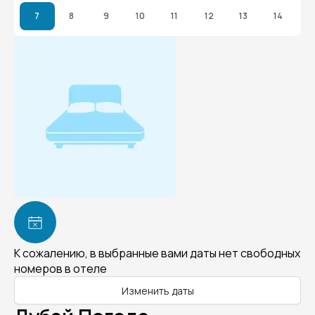
7
8
9
10
11
12
13
14
К сожалению, в выбранные вами даты нет свободных
номеров в отеле
Изменить даты