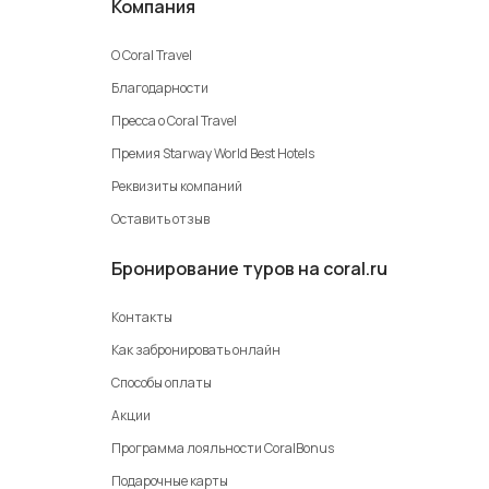
Компания
О Coral Travel
Благодарности
Пресса о Coral Travel
Премия Starway World Best Hotels
Реквизиты компаний
Оставить отзыв
Бронирование туров на coral.ru
Контакты
Как забронировать онлайн
Способы оплаты
Акции
Программа лояльности CoralBonus
Подарочные карты