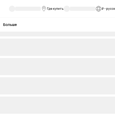
Где купить
₽
-
русс
Больше