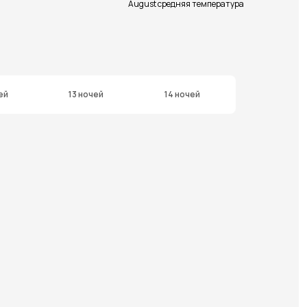
August средняя температура
ей
13 ночей
14 ночей