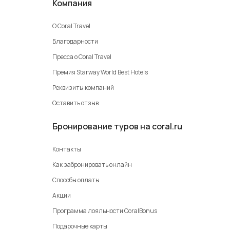
Компания
О Coral Travel
Благодарности
Пресса о Coral Travel
Премия Starway World Best Hotels
Реквизиты компаний
Оставить отзыв
Бронирование туров на coral.ru
Контакты
Как забронировать онлайн
Способы оплаты
Акции
Программа лояльности CoralBonus
Подарочные карты