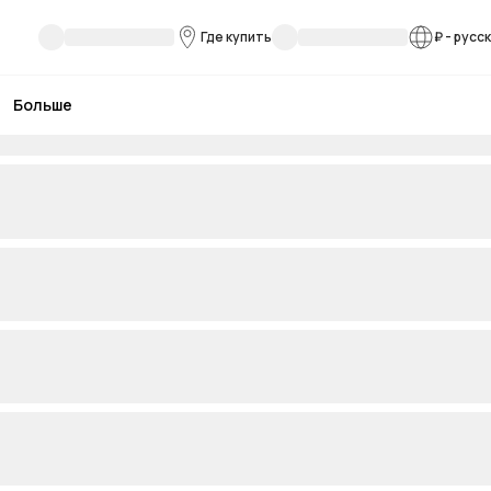
Где купить
₽
-
русс
Больше