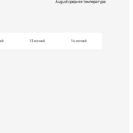
August средняя температура
ей
13 ночей
14 ночей