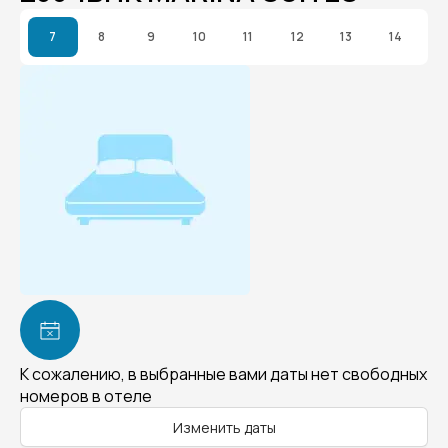
7
8
9
10
11
12
13
14
К сожалению, в выбранные вами даты нет свободных
номеров в отеле
Изменить даты