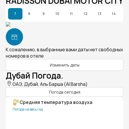
RADISSON DUBAI MOTOR CITY
7
8
9
10
11
12
13
14
К сожалению, в выбранные вами даты нет свободных
номеров в отеле
Изменить даты
Дубай Погода.
ОАЭ, Дубай, Аль Барша (Al Barsha)
Погода сегодня
Средняя температура воздуха
Погода на весь год