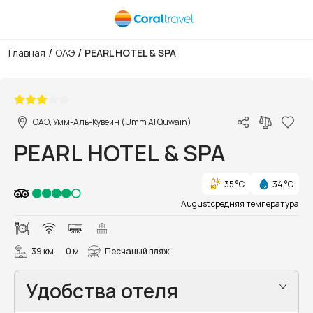
/
/
Главная
ОАЭ
PEARL HOTEL & SPA
1/41
ОАЭ, Умм-Аль-Кувейн (Umm Al Quwain)
PEARL HOTEL & SPA
35 °C
34 °C
August средняя температура
39 км
0 м
Песчаный пляж
Удобства отеля