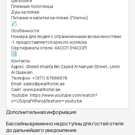
Шезлонги
Пляжные полотенца
Душ на пляже
Питание и напитки на пляже (Платно)
Особенности
Номера для людей с ограниченными возможностями
:
1, предоставляется кресло-коляска
Сертификаты отеля
:
ХАССП (HACCP)
Контакты
Адрес
:
Sheikh Khalifa Bin Zayed Al Nahyan Street، Umm
Al Quawain
Телефон
:
+(971) 67666678
Email
:
sales@pearlhotel.ae
Сайт
:
www.pearlhotel.ae
Youtube
:
https://www.youtube.com/watch?
v=USzpqfYIRwo&feature=youtu.be
Дополнительная информация
Бассейны временно недоступны для гостей отеля
до дальнейшего уведомления.