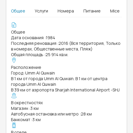
Общее
Услуги
Номера
Питание
Mice
Общее
Дата основания
:
1984
Последняя реновация
:
2016 (Вся территория, Только
в номерах, Общественные места, Пляж)
Общая площадь
:
25 914 кв.м.
Расположение
Город
:
Umm Al Quwain
В 1 км от города Umm Al Quwain. В 1 км от центра
города Umm Al Quwain
В 39 км от аэропорта Sharjah International Airport -SHJ
В окрестностях
Магазин
:
3 км
Автобусная остановка или метро
:
28 км
Банкомат
:
3 км
В отеле