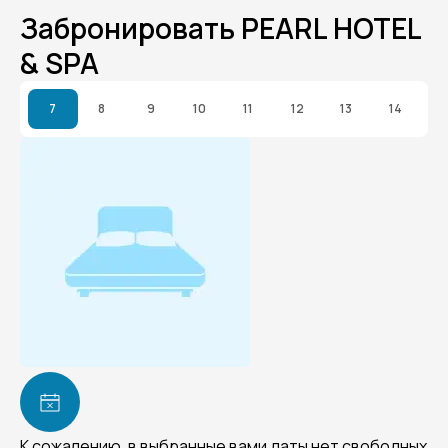
Забронировать PEARL HOTEL
& SPA
7
8
9
10
11
12
13
14
К сожалению, в выбранные вами даты нет свободных