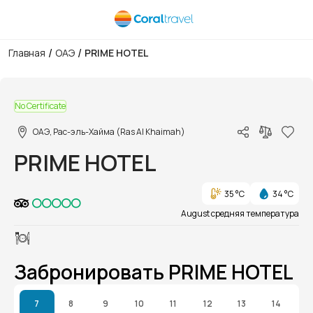
/
/
Главная
ОАЭ
PRIME HOTEL
1/1
No Certificate
ОАЭ, Рас-эль-Хайма (Ras Al Khaimah)
PRIME HOTEL
35 °C
34 °C
August средняя температура
Забронировать PRIME HOTEL
7
8
9
10
11
12
13
14