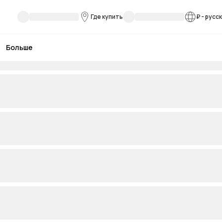
Где купить
₽
-
русс
Больше