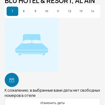
BLU HOTEL & RESORT, AL AIN
7
8
9
10
11
12
13
14
К сожалению, в выбранные вами даты нет свободных
номеров в отеле
Изменить даты