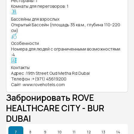
Рестораны: 1
Комнаты для переговоров: 1
Бассейны для взрослых
Открытый Бассейн (площадь 35 кв.м., глубина 110-220
см)
Особенности
Номера для людей с ограниченными возможностями
:
4
Контакты
Адрес
:
19th Street Oud Metha Rd Dubai
Телефон
:
+(971) 45619200
Сайт
:
www.rovehotels.com
Забронировать ROVE
HEALTHCARE CITY - BUR
DUBAI
7
8
9
10
11
12
13
14