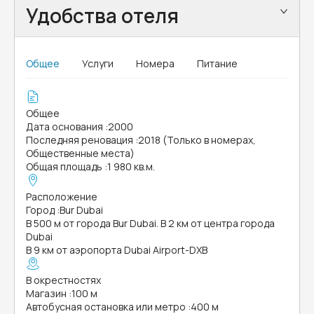
Удобства отеля
Общее
Услуги
Номера
Питание
Общее
Дата основания
:
2000
Последняя реновация
:
2018 (Только в номерах,
Общественные места)
Общая площадь
:
1 980 кв.м.
Расположение
Город
:
Bur Dubai
В 500 м от города Bur Dubai. В 2 км от центра города
Dubai
В 9 км от аэропорта Dubai Airport-DXB
В окрестностях
Магазин
:
100 м
Автобусная остановка или метро
:
400 м