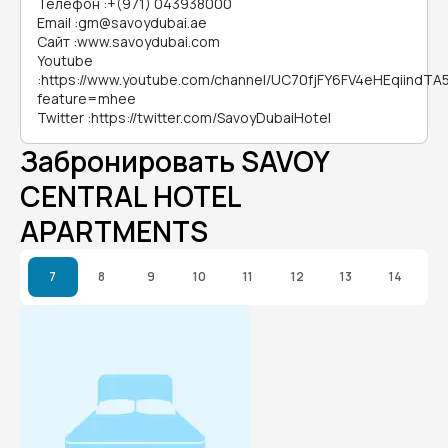
Телефон
:
+(971) 043938000
Email
:
gm@savoydubai.ae
Сайт
:
www.savoydubai.com
Youtube
:
https://www.youtube.com/channel/UC70fjFY6FV4eHEqiindTA
feature=mhee
Twitter
:
https://twitter.com/SavoyDubaiHotel
Забронировать SAVOY
CENTRAL HOTEL
APARTMENTS
7
8
9
10
11
12
13
14