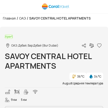
/
/
Главная
ОАЭ
SAVOY CENTRAL HOTEL APARTMENTS
1/9
Apart
ОАЭ, Дубай, Бар Дубай (Bur Dubai)
SAVOY CENTRAL HOTEL
APARTMENTS
36 °C
34 °C
August средняя температура
9 км
5 км