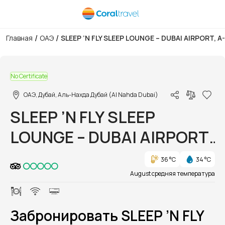
/
/
Главная
ОАЭ
SLEEP ’N FLY SLEEP LOUNGE – DUBAI AIRPORT, A
1/1
No Certificate
ОАЭ, Дубай, Аль-Нахда Дубай (Al Nahda Dubai)
SLEEP ’N FLY SLEEP
LOUNGE – DUBAI AIRPORT,
A-GATES (TERMINAL 3)
36 °C
34 °C
August средняя температура
Забронировать SLEEP ’N FLY