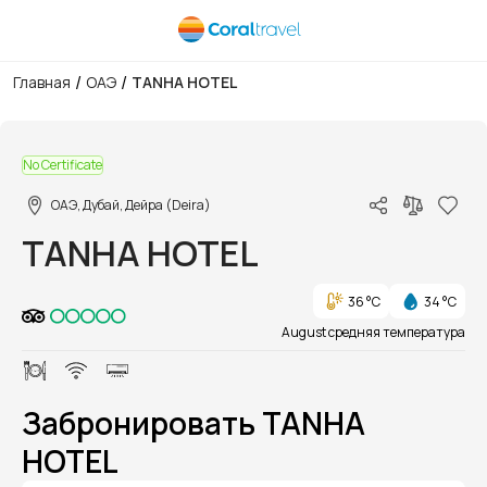
/
/
Главная
ОАЭ
TANHA HOTEL
1/1
No Certificate
ОАЭ, Дубай, Дейра (Deira)
TANHA HOTEL
36 °C
34 °C
August средняя температура
Забронировать TANHA
HOTEL