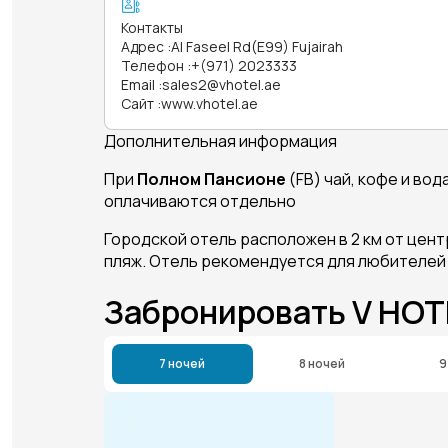
Контакты
Адрес
:
Al Faseel Rd(E99) Fujairah
Телефон
:
+(971) 2023333
Email
:
sales2@vhotel.ae
Сайт
:
www.vhotel.ae
Дополнительная информация
При
Полном Пансионе
(FB) чай, кофе и во
оплачиваются отдельно
Городской отель расположен в 2 км от цент
пляж. Отель рекомендуется для любителей 
Забронировать V HOT
7 ночей
8 ночей
9