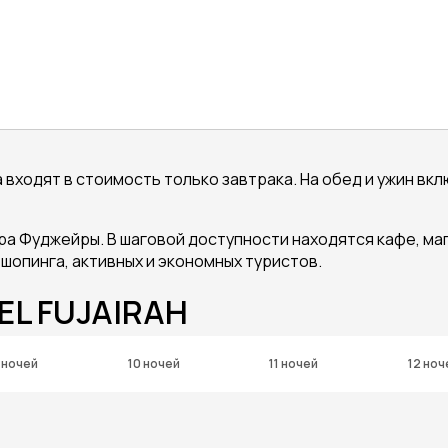
да входят в стоимость только завтрака. На обед и ужин в
ра Фуджейры. В шаговой доступности находятся кафе, маг
шопинга, активных и экономных туристов.
EL FUJAIRAH
 ночей
10 ночей
11 ночей
12 ноч