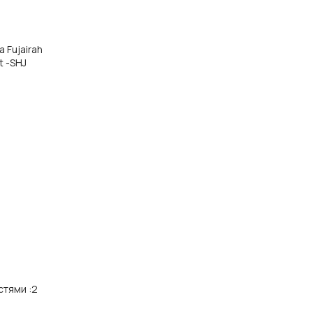
а Fujairah
t -SHJ
стями
:
2