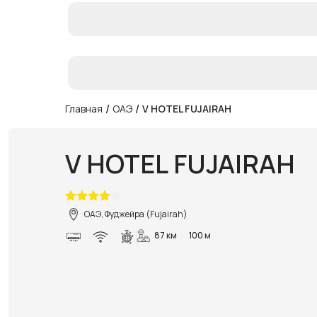
/
/
Главная
ОАЭ
V HOTEL FUJAIRAH
V HOTEL FUJAIRAH
ОАЭ, Фуджейра (Fujairah)
87 км
100 м