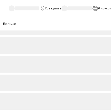
Где купить
₽
-
русс
Больше