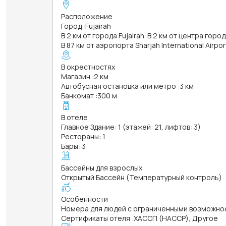
Расположение
Город
:
Fujairah
В 2 км от города Fujairah. В 2 км от центра город
В 87 км от аэропорта Sharjah International Airpor
В окрестностях
Магазин
:
2 км
Автобусная остановка или метро
:
3 км
Банкомат
:
300 м
В отеле
Главное Здание: 1 (этажей: 21, лифтов: 3)
Рестораны: 1
Бары: 3
Бассейны для взрослых
Открытый Бассейн (Температурный контроль)
Особенности
Номера для людей с ограниченными возможно
Сертификаты отеля
:
ХАССП (HACCP), Другое