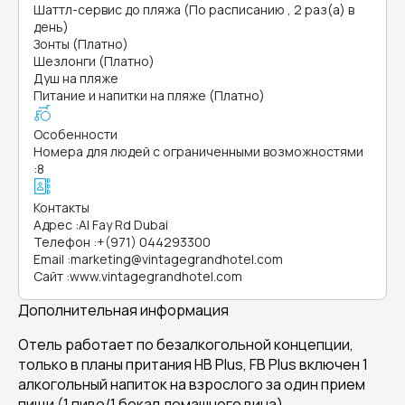
Шаттл-сервис до пляжа (По расписанию , 2 раз(а) в
день)
Зонты (Платно)
Шезлонги (Платно)
Душ на пляже
Питание и напитки на пляже (Платно)
Особенности
Номера для людей с ограниченными возможностями
:
8
Контакты
Адрес
:
Al Fay Rd Dubai
Телефон
:
+(971) 044293300
Email
:
marketing@vintagegrandhotel.com
Сайт
:
www.vintagegrandhotel.com
Дополнительная информация
Отель работает по безалкогольной концепции,
только в планы притания HB Plus, FB Plus включен 1
алкогольный напиток на взрослого за один прием
пищи (1 пиво/1 бокал домашнего вина).