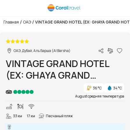
/
/
Главная
ОАЭ
VINTAGE GRAND HOTEL (EX: GHAYA GRAND HOT
1/50
ОАЭ, Дубай, Аль Барша (Al Barsha)
VINTAGE GRAND HOTEL
(EX: GHAYA GRAND
HOTEL)
36 °C
34 °C
August средняя температура
33 км
17 км
Песчаный пляж