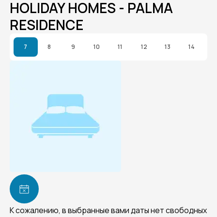
HOLIDAY HOMES - PALMA
RESIDENCE
7
8
9
10
11
12
13
14
К сожалению, в выбранные вами даты нет свободных