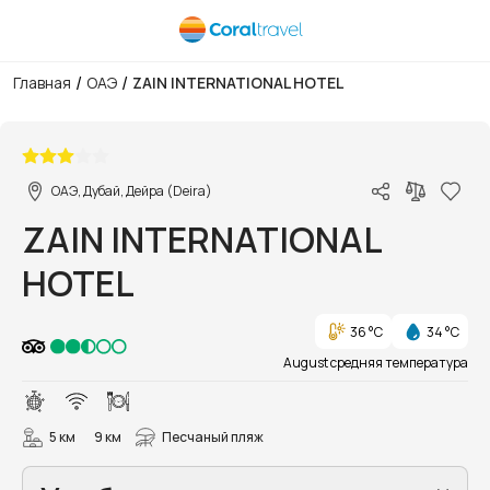
/
/
Главная
ОАЭ
ZAIN INTERNATIONAL HOTEL
1/9
ОАЭ, Дубай, Дейра (Deira)
ZAIN INTERNATIONAL
HOTEL
36 °C
34 °C
August средняя температура
5 км
9 км
Песчаный пляж