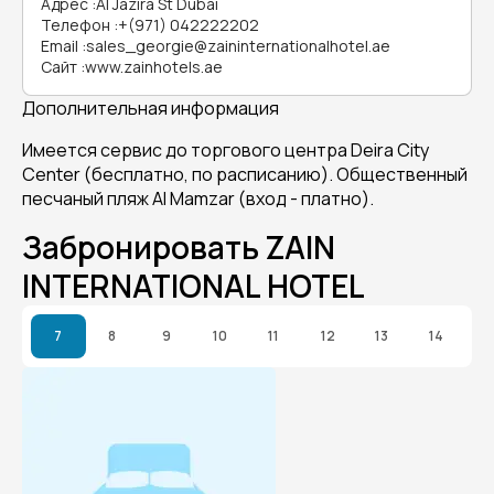
Адрес
:
Al Jazira St Dubai
Телефон
:
+(971) 042222202
Email
:
sales_georgie@zaininternationalhotel.ae
Сайт
:
www.zainhotels.ae
Дополнительная информация
Имеется сервис до торгового центра Deira City
Center (бесплатно, по расписанию). Общественный
песчаный пляж Al Mamzar (вход - платно).
Забронировать ZAIN
INTERNATIONAL HOTEL
7
8
9
10
11
12
13
14