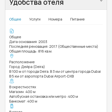
Удобства отеля
Общее
Услуги
Номера
Питание
Общее
Дата основания
:
2003
Последняя реновация
:
2017 (Общественные места)
Общая площадь
:
816 кв.м.
Расположение
Город
:
Дейра (Deira)
В 100 м от города Deira. В 3 км от центра города Dubai
В 5 км от аэропорта Dubai Airport-DXB
В окрестностях
Магазин
:
400 м
Автобусная остановка или метро
:
400 м
Банкомат
:
400 м
В отеле