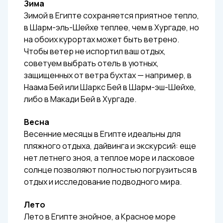
Зима
Зимой в Египте сохраняется приятное тепло,
в Шарм-эль-Шейхе теплее, чем в Хургаде, но
на обоих курортах может быть ветрено.
Чтобы ветер не испортил ваш отдых,
советуем выбрать отель в уютных,
защищенных от ветра бухтах — например, в
Наама Бей или Шаркс Бей в Шарм-эш-Шейхе,
либо в Макади Бей в Хургаде.
Весна
Весенние месяцы в Египте идеальны для
пляжного отдыха, дайвинга и экскурсий: еще
нет летнего зноя, а теплое море и ласковое
солнце позволяют полностью погрузиться в
отдых и исследование подводного мира.
Лето
Лето в Египте знойное, а Красное море