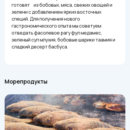
готовят из бобовых, мяса, свежих овощей и
зелени с добавлением ярких восточных
специй. Для получения нового
гастрономического опыта мы советуем
отведать фасолевое рагу фул медамес,
зеленый суп млухия, бобовые шарики таамия и
сладкий десерт басбуса.
Морепродукты