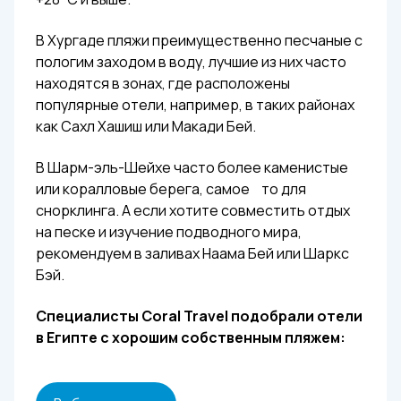
В Хургаде пляжи преимущественно песчаные с
пологим заходом в воду, лучшие из них часто
находятся в зонах, где расположены
популярные отели, например, в таких районах
как Сахл Хашиш или Макади Бей.
В Шарм-эль-Шейхе часто более каменистые
или коралловые берега, самое то для
снорклинга. А если хотите совместить отдых
на песке и изучение подводного мира,
рекомендуем в заливах Наама Бей или Шаркс
Бэй.
Специалисты Сoral Travel подобрали отели
в Египте с хорошим собственным пляжем: