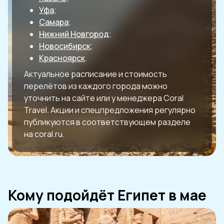
Уфа
;
Самара
;
Нижний Новгород
;
Новосибирск
;
Красноярск
.
Актуальное расписание и стоимость
перелётов из каждого города можно
уточнить на сайте или у менеджера Coral
Travel. Акции и спецпредложения регулярно
публикуются в соответствующем разделе
на coral.ru.
Кому подойдёт Египет в мае