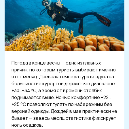
Погода в конце весны — одна из главных
причин, по которым туристы выбирают именно
этот месяц. Дневная температура воздуха на
большинстве курортов держится в диапазоне
+30…+34 °C, а время от времени столбик
поднимается выше. Ночью комфортные +22…
+25 °C позволяют гулять по набережным без
верхней одежды. Дождей в мае практически не
бывает — за весь месяц статистика фиксирует
ноль осадков.