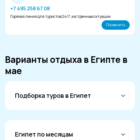
+7 495 258 67 08
Горячая линия для туристов 24/7, экстренные ситуации
Позвонить
Варианты отдыха в Египте в
мае
Подборка туров в Египет
Горящие туры в Египет
Туры в Египет все включено
Отели Шарм-эш-Шейха
Египет по месяцам