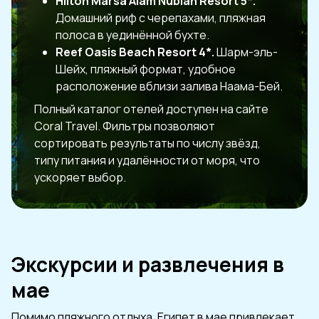
Hilton Marsa Alam Nubian Resort 5*.
Домашний риф с черепахами, пляжная
полоса в уединённой бухте.
Reef Oasis Beach Resort 4*.
Шарм-эль-
Шейх, пляжный формат, удобное
расположение вблизи залива Наама-Бей.
Полный каталог отелей доступен на сайте
Coral Travel. Фильтры позволяют
сортировать результаты по числу звёзд,
типу питания и удалённости от моря, что
ускоряет выбор.
Экскурсии и развлечения в
мае
Помимо пляжного отдыха, Египет в мае привлекает