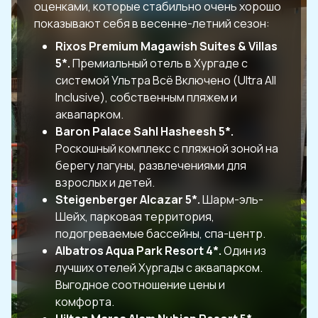
оценками, которые стабильно очень хорошо
показывают себя в весенне-летний сезон:
Rixos Premium Magawish Suites & Villas
5*.
Премиальный отель в Хургаде с
системой Ультра Всё Включено (Ultra All
Inclusive), собственным пляжем и
аквапарком.
Baron Palace Sahl Hasheesh 5*.
Роскошный комплекс с пляжной зоной на
берегу лагуны, развлечениями для
взрослых и детей.
Steigenberger Alcazar 5*.
Шарм-эль-
Шейх, парковая территория,
подогреваемые бассейны, спа-центр.
Albatros Aqua Park Resort 4*.
Один из
лучших отелей Хургады с аквапарком.
Выгодное соотношение цены и
комфорта.