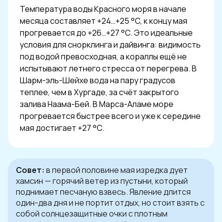
Температура воды Красного моря в начале
месяца составляет +24…+25 °C, к концу мая
прогревается до +26…+27 °C. Это идеальные
условия для снорклинга и дайвинга: видимость
под водой превосходная, а кораллы ещё не
испытывают летнего стресса от перегрева. В
Шарм-эль-Шейхе вода на пару градусов
теплее, чем в Хургаде, за счёт закрытого
залива Наама-Бей. В Марса-Аламе море
прогревается быстрее всего и уже к середине
мая достигает +27 °C.
Совет:
в первой половине мая изредка дует
хамсин — горячий ветер из пустыни, который
поднимает песчаную взвесь. Явление длится
один-два дня и не портит отдых, но стоит взять с
собой солнцезащитные очки с плотным