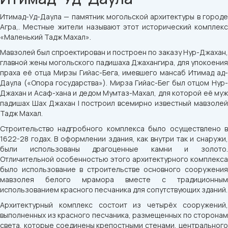
Итимад-Уд-Даула — памятник могольской архитектуры в городе
Агра,. Местные жители называют этот исторический комплекс
«Маленький Тадж Махал».
Мавзолей был спроектирован и построен по заказу Нур-Джахан,
главной жены могольского падишаха Джахангира, для упокоения
праха её отца Мирзы Гийас-Бега, имевшего мансаб Итимад ад-
Даула («Опора государства»). Мирза Гийас-Бег был отцом Нур-
Джахан и Асаф-хана и дедом Мумтаз-Махал, для которой её муж
падишах Шах Джахан I построил всемирно известный мавзолей
Тадж Махал.
Строительство надгробного комплекса было осуществлено в
1622-28 годах. В оформлении здания, как внутри так и снаружи,
были использованы драгоценные камни и золото.
Отличительной особенностью этого архитектурного комплекса
было использование в строительстве основного сооружения
мавзолея белого мрамора вместе с традиционным
использованием красного песчаника для сопутствующих зданий.
Архитектурный комплекс состоит из четырёх сооружений,
выполненных из красного песчаника, размещенных по сторонам
света, которые соединены крепостными стенами, центрального