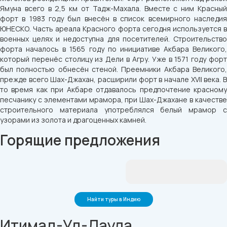
Ямуна всего в 2,5 км от Тадж-Махала. Вместе с ним Красный
форт в 1983 году был внесён в список всемирного наследия
ЮНЕСКО. Часть ареала Красного форта сегодня используется в
военных целях и недоступна для посетителей. Строительство
форта началось в 1565 году по инициативе Акбара Великого,
который перенёс столицу из Дели в Агру. Уже в 1571 году форт
был полностью обнесён стеной. Преемники Акбара Великого,
прежде всего Шах-Джахан, расширили форт в начале XVII века. В
то время как при Акбаре отдавалось предпочтение красному
песчанику с элементами мрамора, при Шах-Джахане в качестве
строительного материала употреблялся белый мрамор с
узорами из золота и драгоценных камней.
Горящие предложения
Найти туры в Индию
Итимад-Уд-Даула