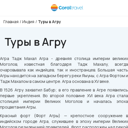
Главная
/
Индия
/
Туры в Агру
Туры в Агру
Агра Тадж Махал Агра - древняя столица империи великих
Моголов, известная благодаря Тадж Махалу, всегда
очаровывала как индийцев, так и иностранцев. Большая часть
Агры находится на западном берегу реки Ямуны, с Агра Фортом и
Тадж Махалом в самом центре. Агра основана в XV веке.
В 1526 Агру захватил Бабур; в его правление в Агре появились
первые укрепления. Во второй половине XVI века Агра стала
столицей империи Великих Моголов и началась эпоха
процветания Агры.
Красный форт (Форт Агры) — крепостное сооружение в
индийском городе Агра, служившее в эпоху империи Великих
Моголов резиденцией правителей. Форт расположен над рекой