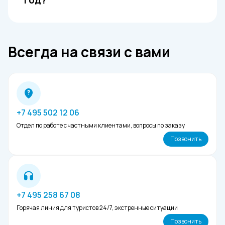
год?
потребностей.
На острове представлены различные
варианты: от бюджетных отелей до
Всегда на связи с вами
премиальных отельных комплексов, вилл и
бунгало на берегу моря.
+7 495 502 12 06
Отдел по работе с частными клиентами, вопросы по заказу
Позвонить
+7 495 258 67 08
Горячая линия для туристов 24/7, экстренные ситуации
Позвонить