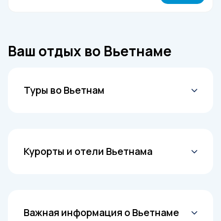
Ваш отдых во Вьетнаме
Туры во Вьетнам
Все туры во Вьетнам
Вьетнам на Новый год
Экскурсии во Вьетнаме
Курорты и отели Вьетнама
Вьетнам на двоих
Горящие туры во Вьетнам
Отели Вьетнама
Туры во Вьетнам все включено
Туры в Фанранг
Туры во Вьетнам в январе
Дананг
Важная информация о Вьетнаме