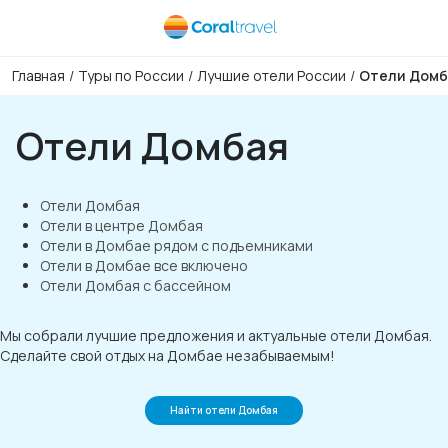
Главная
/
Туры по России
/
Лучшие отели России
/
Отели Домб
Отели Домбая
Отели Домбая
Отели в центре Домбая
Отели в Домбае рядом с подъемниками
Отели в Домбае все включено
Отели Домбая с бассейном
Мы собрали лучшие предложения и актуальные отели Домбая.
Сделайте свой отдых на Домбае незабываемым!
Найти отели Домбая