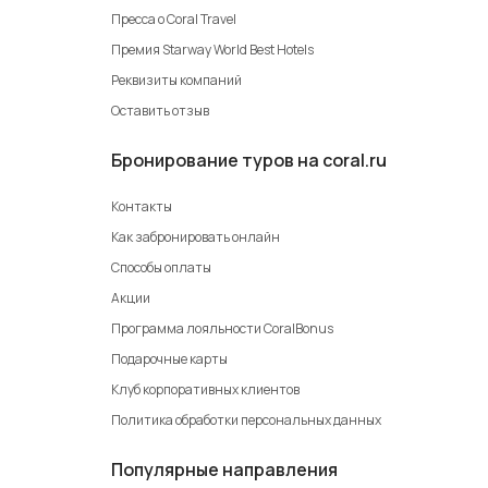
Пресса о Coral Travel
Премия Starway World Best Hotels
Реквизиты компаний
Оставить отзыв
Бронирование туров на coral.ru
Контакты
Как забронировать онлайн
Способы оплаты
Акции
Программа лояльности CoralBonus
Подарочные карты
Клуб корпоративных клиентов
Политика обработки персональных данных
Популярные направления