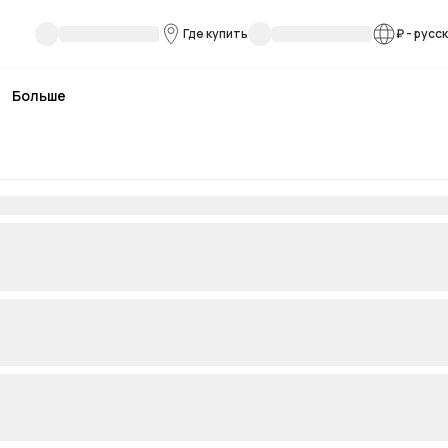
Где купить
₽
-
русс
Больше