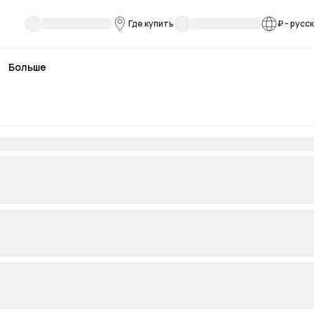
Где купить
₽
-
русс
Больше