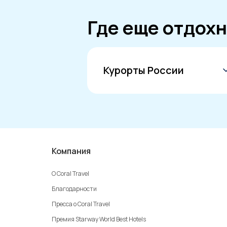
Где еще отдохн
Курорты России
Сочи
Кисловодск
Кавказские Минеральные Воды
Калининград
Компания
Адлер
О Coral Travel
Анапа
Благодарности
Геленджик
Пресса о Coral Travel
Ессентуки
Премия Starway World Best Hotels
Железноводск