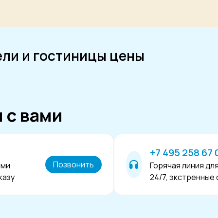
ели и гостиницы цены
и с вами
+7 495 258 67 
Позвонить
ыми
Горячая линия дл
казу
24/7, экстренные