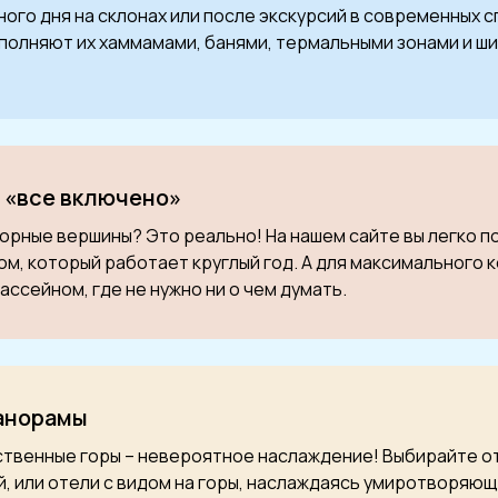
ого дня на склонах или после экскурсий в современных 
полняют их хаммамами, банями, термальными зонами и 
 «все включено»
горные вершины? Это реально! На нашем сайте вы легко 
ом, который работает круглый год. А для максимального 
ассейном, где не нужно ни о чем думать.
анорамы
ственные горы – невероятное наслаждение! Выбирайте от
й, или отели с видом на горы, наслаждаясь умиротворяю