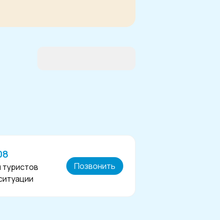
08
Позвонить
я туристов
 ситуации