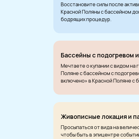
Восстановите силы после активн
Красной Поляны с бассейном до
бодрящих процедур.
Бассейны с подогревом и
Мечтаете о купании с видом на 
Поляне с бассейном с подогрев
включено» в Красной Поляне с б
Живописные локация и п
Просыпаться от вида на величе
чтобы быть в эпицентре событи