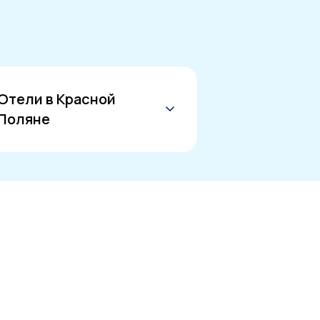
Отели в Красной
Поляне
СПА отель Красная Поляна
Красная Поляна отели с
бассейном
Красная Поляна отель с
бассейном с подогревом
Красная Поляна отели 5 звезд
отели Красная Поляна Сочи 4
звезды
дешевые отели Красная Поляна