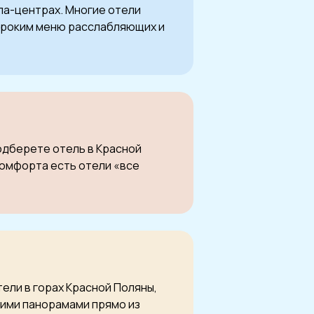
спа-центрах. Многие отели
широким меню расслабляющих и
подберете отель в Красной
комфорта есть отели «все
ели в горах Красной Поляны,
щими панорамами прямо из