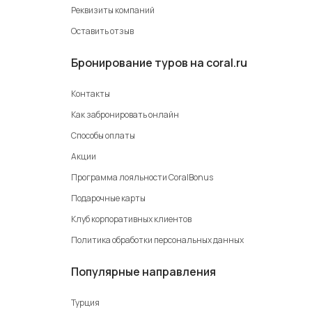
Реквизиты компаний
Пятигорск
Оставить отзыв
Имеретинская бухта
Байкал
Бронирование туров на coral.ru
туры по России
Контакты
Как забронировать онлайн
Способы оплаты
Акции
Программа лояльности CoralBonus
Подарочные карты
Клуб корпоративных клиентов
Политика обработки персональных данных
Популярные направления
Турция