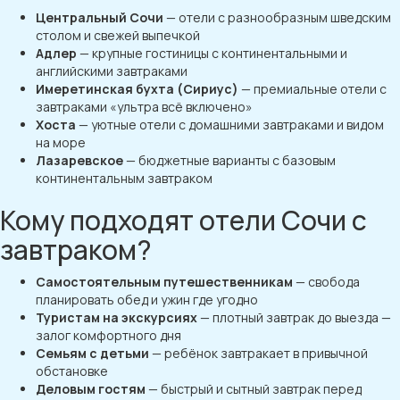
Центральный Сочи
— отели с разнообразным шведским
столом и свежей выпечкой
Адлер
— крупные гостиницы с континентальными и
английскими завтраками
Имеретинская бухта (Сириус)
— премиальные отели с
завтраками «ультра всё включено»
Хоста
— уютные отели с домашними завтраками и видом
на море
Лазаревское
— бюджетные варианты с базовым
континентальным завтраком
Кому подходят отели Сочи с
завтраком?
Самостоятельным путешественникам
— свобода
планировать обед и ужин где угодно
Туристам на экскурсиях
— плотный завтрак до выезда —
залог комфортного дня
Семьям с детьми
— ребёнок завтракает в привычной
обстановке
Деловым гостям
— быстрый и сытный завтрак перед