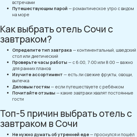
встречами
Путешествующим парой
— романтическое утро с видом
на море
Как выбрать отель Сочи с
завтраком?
Определите тип завтрака
— континентальный, шведский
стол или диетический
Проверьте часы работы
— с 6:00, 7:00 или 8:00 — важно
для ранних планов
Изучите ассортимент
— есть ли свежие фрукты, овощи,
выпечка
Деловым гостям
— если путешествуете с ребёнком
Почитайте отзывы
— какие завтраки хвалят постоянные
гости
Топ-5 причин выбрать отель с
завтраком в Сочи
Не нужно думать об утренней еде
— проснулся и пошёл