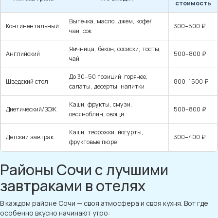
стоимость
Выпечка, масло, джем, кофе/
Континентальный
300–500 ₽
чай, сок
Яичница, бекон, сосиски, тосты,
Английский
500–800 ₽
чай
До 30–50 позиций: горячее,
Шведский стол
800–1500 ₽
салаты, десерты, напитки
Каши, фрукты, смузи,
Диетический/ЗОЖ
500–800 ₽
овсяноблин, овощи
Каши, творожки, йогурты,
Детский завтрак
300–400 ₽
фруктовые пюре
Районы Сочи с лучшими
завтраками в отелях
В каждом районе Сочи — своя атмосфера и своя кухня. Вот где
особенно вкусно начинают утро: