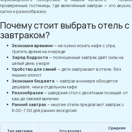
проверенные гостиницы, где включённый завтрак — это вкусно,
сытно и разнообразно.
Почему стоит выбрать отель с
завтраком?
Экономия времени
— не нужно искать кафе с утра,
тратить время на очереди
Заряд бодрости
— полноценный завтрак даёт силы на
целый день у моря
Удобство для семей
— дети завтракают в отеле, без
лишних хлопот
Экономия бюджета
— завтрак в номере обходится
дешевле, чем в отдельном кафе
Разнообразие
— шведский стол с десятками позиций: от
каш до свежей выпечки
Ранний завтрак
— многие отели предлагают завтрак с
6:00–7:00 для ранних экскурсий
Средняя
Тип завтрака
Что входит