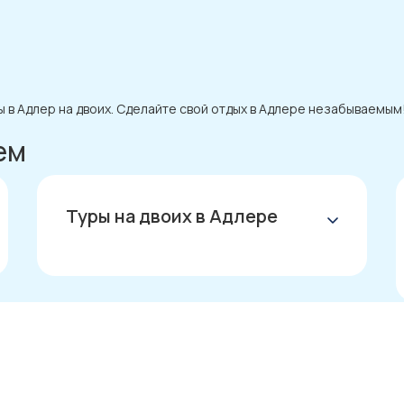
 в Адлер на двоих. Сделайте свой отдых в Адлере незабываемым
ем
Туры на двоих в Адлере
горящие туры в Адлер
Туры в Адлер
Туры в Адлер на двоих
Туры в Адлер все включено
недорогие туры в Адлер
туры в Адлер все включено