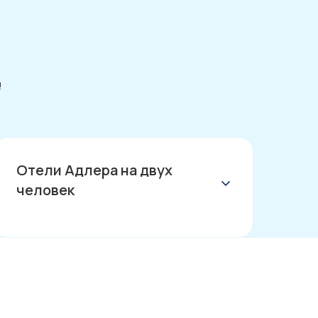
!
Отели Адлера на двух
человек
отели Адлера
Адлер отели недорого
Адлер отель 3 звезды
отели Адлер 4 звезды
Адлер отели 5 звезд