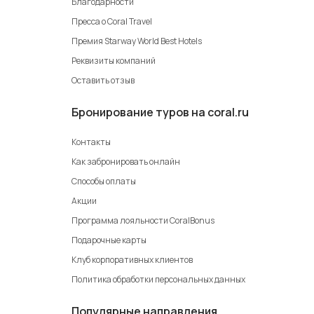
Благодарности
Геленджик
Пресса о Coral Travel
Ессентуки
Премия Starway World Best Hotels
Железноводск
Реквизиты компаний
Пятигорск
Оставить отзыв
Имеретинская бухта
Бронирование туров на coral.ru
туры по России
отели Сочи
Контакты
санатории Кисловодска
Как забронировать онлайн
отели Кисловодска
Способы оплаты
отели Санкт-Петербурга
Акции
отели Калининграда
Программа лояльности CoralBonus
парк-отели
Подарочные карты
отели Лоо
Клуб корпоративных клиентов
отели Адлера
Политика обработки персональных данных
бронирование отелей в России
Популярные направления
бронирование отелей