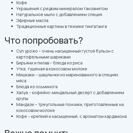
Кофе
Украшения с редким минералом танзанитом
Натуральное мыло с добавлением специя
Эфирные масла
Традиционные картины в технике тингатанга
Что попробовать?
Суп урожо – очень насыщенный густой бульон с
картофельными шариками
Бирьяни и пилав – блюда из риса
Утка, тушеная в кокосовом молоке
Мишкаки – шашлычки из маринованного в специях
мяса
Блюда из осьминога
Халуа – кофейно-миндальный десерт с добавлением
крупы
Мандази – треугольные пончики, приготовленные на
кокосовом молоке
Кофе – крепкий и насыщенный, с ароматом кардамона