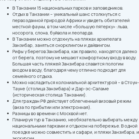
В Танзании 15 национальных парков и заповедников.
Отдых в Танзании – уникальный шанс столкнуться с
первозданной природой Африки и увидеть обитателей
местной фауны, в том числе «большую пятерку»: льва,
носорога, слона, буйвола и леопарда.
В Танзании можно отдохнуть на пляжах архипелага
Занзибар, заняться снорклингом и дайвингом.
Рифы у берегов Занзибара, как правило, находятся далеко
от берега, поэтому не мешают комфортному входу в воду.
Большая часть пляжей Занзибара славится пологим
входом в воду, благодаря чему отлично подходит для
семейного отдыха.
Можно насладиться колониальной архитектурой – в Стоун-
Тауне (столица Занзибара) и Дар-эс-Саламе
(историческая столица Танзании).
Для граждан РФ действует облегченный визовый режим
(виза по прибытии или электронная).
Разницы во времени с Москвой нет.
Планируя тур в Танзанию, необязательно выбирать между
национальными парками и отдыхом на побережье. В одной
поездке можно совместить и сафари, и пляжи Занзибара, и
экскурсии.