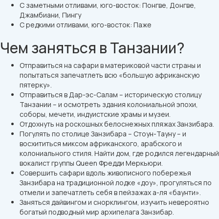
С заметными отливами, юго-восток: Понгве, Донгве,
Джамбиани, Пингу
С редкими отливами, юго-восток: Паже
Чем заняться в Танзании?
Отправиться на сафари в материковой части страны и
попытаться запечатлеть всю «большую африканскую
пятерку».
Отправиться в Дар-эс-Салам – историческую столицу
Танзании – и осмотреть здания колониальной эпохи,
соборы, мечети, индуистские храмы и музеи.
Отдохнуть на роскошных белоснежных пляжах Занзибара.
Погулять по столице Занзибара – Стоун-Тауну – и
восхититься миксом африканского, арабского и
колониального стиля. Найти дом, где родился легендарный
вокалист группы Queen Фредди Меркьюри.
Совершить сафари вдоль живописного побережья
Занзибара на традиционной лодке «доу», прогуляться по
отмели и запечатлеть себя в пейзажах а-ля «баунти».
Заняться дайвингом и снорклингом, изучить невероятно
богатый подводный мир архипелага Занзибар.