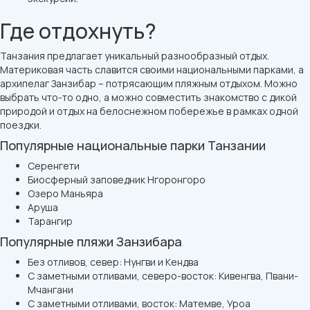
Где отдохнуть?
Танзания предлагает уникальный разнообразный отдых.
Материковая часть славится своими национальными парками, а
архипелаг Занзибар – потрясающим пляжным отдыхом. Можно
выбрать что-то одно, а можно совместить знакомство с дикой
природой и отдых на белоснежном побережье в рамках одной
поездки.
Популярные национальные парки Танзании
Серенгети
Биосферный заповедник Нгоронгоро
Озеро Маньяра
Аруша
Тарангир
Популярные пляжи Занзибара
Без отливов, север: Нунгви и Кендва
С заметными отливами, северо-восток: Кивенгва, Пвани-
Мчангани
С заметными отливами, восток: Матемве, Уроа