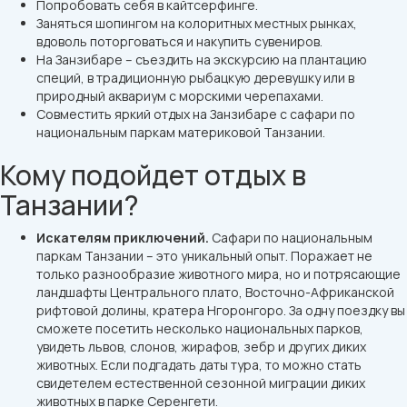
Попробовать себя в кайтсерфинге.
Заняться шопингом на колоритных местных рынках,
вдоволь поторговаться и накупить сувениров.
На Занзибаре – съездить на экскурсию на плантацию
специй, в традиционную рыбацкую деревушку или в
природный аквариум с морскими черепахами.
Совместить яркий отдых на Занзибаре с сафари по
национальным паркам материковой Танзании.
Кому подойдет отдых в
Танзании?
Искателям приключений.
Сафари по национальным
паркам Танзании – это уникальный опыт. Поражает не
только разнообразие животного мира, но и потрясающие
ландшафты Центрального плато, Восточно-Африканской
рифтовой долины, кратера Нгоронгоро. За одну поездку вы
сможете посетить несколько национальных парков,
увидеть львов, слонов, жирафов, зебр и других диких
животных. Если подгадать даты тура, то можно стать
свидетелем естественной сезонной миграции диких
животных в парке Серенгети.